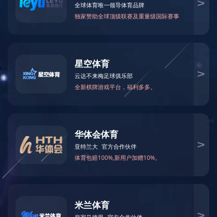
公司主要生产设备有D52-2500、D53KA-4500数控径轴向碾
环机和2000T、3150T四柱热锻油压机、摩擦压力机、空气锤，
拥有可加工直径5m工件的大型滚齿机，同时大型立车、各种数
控钻床、刨床、铣床、镗床、磨齿机、插齿机等机械加工设备
一应俱全。
公司始终坚持“诚信为本，质量至上”的企业宗旨，发扬“积
极进取，锐意改革，技术创新，永往直前”的精神，同广大客户
共同开创美好未来。
查看更多
联系我们