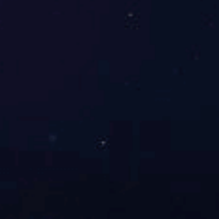
严格质量检测
严格把控产品质量，为您提供高质量、高精密符合要
求的产品