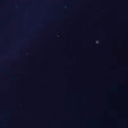
内燃机齿轮
环件毛坯
SERVICE ADVANTAGE
为什么选择我们
先进生产工艺
先进的机械生产设备、超前的技术团队为产品制造保
驾护航​​​