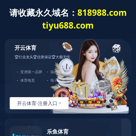
好博体育
WELCOME TO YANTAI PEARL MACHINERY
好博体育-好博(中国)一站式服务
官方网站
好博体育-好博(中国)一站式服务官方网站 系股份制企业，
位于中国金都山东招远市张星镇工业园。公司成立于1994年，
注册资本1426万元。占地面积81000平方米，建筑面积41000平
方米。 公司主要产品有回转支承、回转机构减速机、环件、汽
车齿轮、内燃机齿轮、混凝土搅拌车用滚道、法兰等。