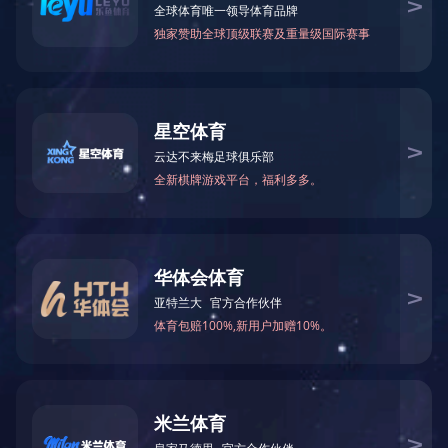
海德曼T55数控机床
陀曼干切滚齿机
秦川机床YKS7225
乔峰EV-850L立式加工中心